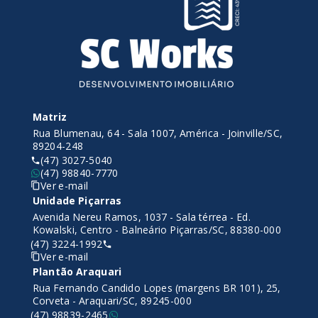
Matriz
Rua Blumenau, 64 - Sala 1007, América - Joinville/SC,
89204-248
(47) 3027-5040
(47) 98840-7770
Ver e-mail
Unidade Piçarras
Avenida Nereu Ramos, 1037 - Sala térrea - Ed.
Kowalski, Centro - Balneário Piçarras/SC, 88380-000
(47) 3224-1992
Ver e-mail
Plantão Araquari
Rua Fernando Candido Lopes (margens BR 101), 25,
Corveta - Araquari/SC, 89245-000
(47) 98839-2465