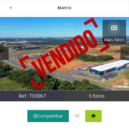
Matriz
Mais fotos
Ref.:
TE0067
5
fotos
Compartilhar