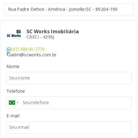
Rua Padre Dehon - América - Joinville/SC
- 89204-190
SC Works Imobiliária
CRECI -
4396J
(47) 98840-7770
adm@scworks.com.br
Nome
Telefone
E-mail