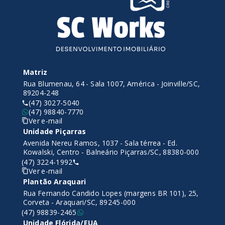
Matriz
Rua Blumenau, 64 - Sala 1007, América - Joinville/SC,
89204-248
(47) 3027-5040
(47) 98840-7770
Ver e-mail
Unidade Piçarras
Avenida Nereu Ramos, 1037 - Sala térrea - Ed.
Kowalski, Centro - Balneário Piçarras/SC, 88380-000
(47) 3224-1992
Ver e-mail
Plantão Araquari
Rua Fernando Candido Lopes (margens BR 101), 25,
Corveta - Araquari/SC, 89245-000
(47) 98839-2465
Unidade Flórida/EUA