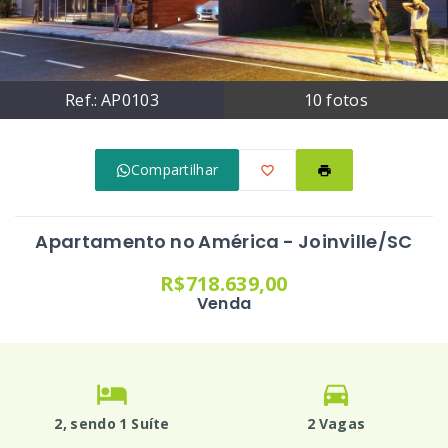
Ref.:
AP0103
10
fotos
Compartilhar
Apartamento no América - Joinville/SC
R$718.639,00
Venda
2
, sendo 1 Suíte
2 Vagas