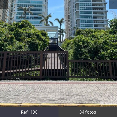
Ref.:
198
34
fotos