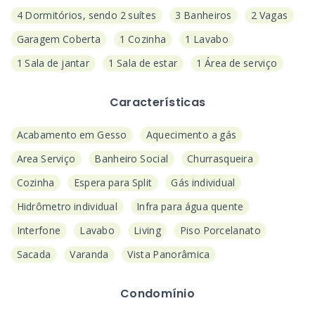
4 Dormitórios, sendo 2 suítes
3 Banheiros
2 Vagas
Garagem Coberta
1 Cozinha
1 Lavabo
1 Sala de jantar
1 Sala de estar
1 Área de serviço
Características
Acabamento em Gesso
Aquecimento a gás
Area Serviço
Banheiro Social
Churrasqueira
Cozinha
Espera para Split
Gás individual
Hidrômetro individual
Infra para água quente
Interfone
Lavabo
Living
Piso Porcelanato
Sacada
Varanda
Vista Panorâmica
Condomínio