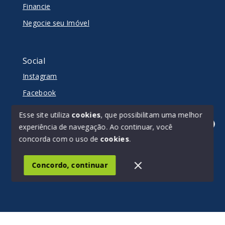
Financie
Negocie seu Imóvel
Social
Instagram
Facebook
Youtube
Esse site utiliza
cookies
, que possibilitam uma melhor
experiência de navegação.
Ao continuar, você
Olá! Estamos disponíveis para te ajudar.
concorda com o uso de
cookies
.
© Copyright 2026 - Matriz - Todos os direitos reservados
Concordo, continuar
SITE PARA IMOBILIARIA