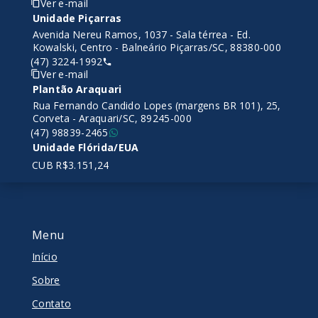
Ver e-mail
Unidade Piçarras
Avenida Nereu Ramos, 1037 - Sala térrea - Ed.
Kowalski, Centro - Balneário Piçarras/SC, 88380-000
(47) 3224-1992
Ver e-mail
Plantão Araquari
Rua Fernando Candido Lopes (margens BR 101), 25,
Corveta - Araquari/SC, 89245-000
(47) 98839-2465
Unidade Flórida/EUA
CUB R$3.151,24
Menu
Início
Sobre
Contato