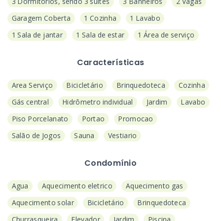
3 Dormitórios, sendo 3 suítes
3 Banheiros
2 Vagas
Garagem Coberta
1 Cozinha
1 Lavabo
1 Sala de jantar
1 Sala de estar
1 Área de serviço
Características
Area Serviço
Bicicletário
Brinquedoteca
Cozinha
Gás central
Hidrômetro individual
Jardim
Lavabo
Piso Porcelanato
Portao
Promocao
Salão de Jogos
Sauna
Vestiario
Condomínio
Agua
Aquecimento eletrico
Aquecimento gas
Aquecimento solar
Bicicletário
Brinquedoteca
Churrasqueira
Elevador
Jardim
Piscina