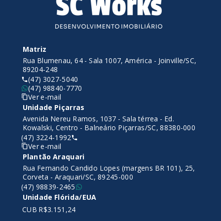
Matriz
Rua Blumenau, 64 - Sala 1007, América - Joinville/SC,
89204-248
(47) 3027-5040
(47) 98840-7770
Ver e-mail
Unidade Piçarras
Avenida Nereu Ramos, 1037 - Sala térrea - Ed.
Kowalski, Centro - Balneário Piçarras/SC, 88380-000
(47) 3224-1992
Ver e-mail
Plantão Araquari
Rua Fernando Candido Lopes (margens BR 101), 25,
Corveta - Araquari/SC, 89245-000
(47) 98839-2465
Unidade Flórida/EUA
CUB R$3.151,24