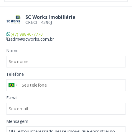
SC Works Imobiliária
CRECI -
4396J
(47) 98840-7770
adm@scworks.com.br
Nome
Telefone
E-mail
Mensagem