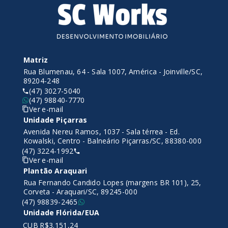
Matriz
Rua Blumenau, 64 - Sala 1007, América - Joinville/SC,
89204-248
(47) 3027-5040
(47) 98840-7770
Ver e-mail
Unidade Piçarras
Avenida Nereu Ramos, 1037 - Sala térrea - Ed.
Kowalski, Centro - Balneário Piçarras/SC, 88380-000
(47) 3224-1992
Ver e-mail
Plantão Araquari
Rua Fernando Candido Lopes (margens BR 101), 25,
Corveta - Araquari/SC, 89245-000
(47) 98839-2465
Unidade Flórida/EUA
CUB R$3.151,24