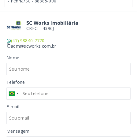
- Penha/SC
- 88385-000
SC Works Imobiliária
CRECI -
4396J
(47) 98840-7770
adm@scworks.com.br
Nome
Telefone
E-mail
Mensagem