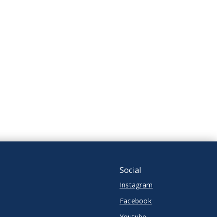
Apartamento Alto Padrão
VENDIDO
3 Dormitórios, sendo 1
suíte
2 Vagas
93,74 m²
Floresta - Joinville/SC
Social
Instagram
Facebook
Youtube