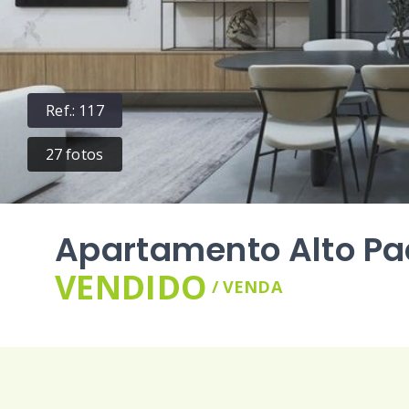
Ref.:
117
27
fotos
Apartamento Alto Pa
VENDIDO
/
VENDA