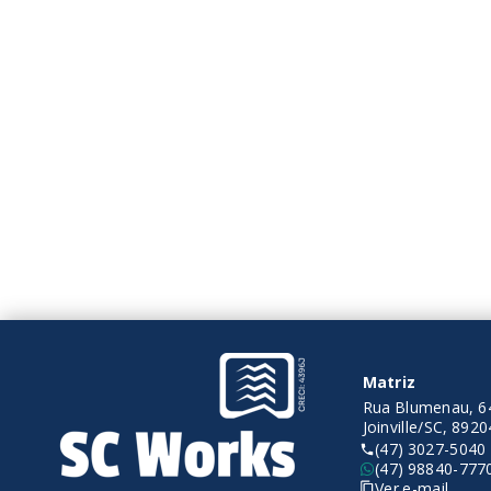
Apartamento Alto Padrão
Apartam
VENDIDO
VENDI
3 Dormitórios, sendo 1
3 Dor
suíte
suíte
2 Vagas
2 Vag
83,64 m²
83,64
Floresta - Joinville/SC
Flores
Matriz
Rua Blumenau, 64
Joinville/SC, 892
(47) 3027-5040
(47) 98840-777
Ver e-mail