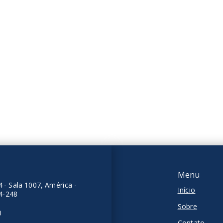
ento Alto Padrão
Apartamento Alto Padrão
DO
VENDIDO
mitórios, sendo 1
2 Dormitórios, sendo 1
suíte
as
2 Vagas
 m²
81,69 m²
ta - Joinville/SC
Floresta - Joinville/SC
Menu
 - Sala 1007, América -
Início
04-248
Sobre
0
Contato