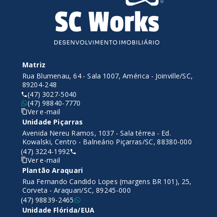
Matriz
Rua Blumenau, 64 - Sala 1007, América - Joinville/SC,
89204-248
(47) 3027-5040
(47) 98840-7770
Ver e-mail
Unidade Piçarras
Avenida Nereu Ramos, 1037 - Sala térrea - Ed.
Kowalski, Centro - Balneário Piçarras/SC, 88380-000
(47) 3224-1992
Ver e-mail
Plantão Araquari
Rua Fernando Candido Lopes (margens BR 101), 25,
Corveta - Araquari/SC, 89245-000
(47) 98839-2465
Unidade Flórida/EUA