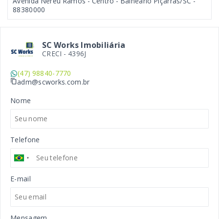
Avenida Nereu Ramos - Centro - Balneário Piçarras/SC
-
88380000
SC Works Imobiliária
CRECI -
4396J
(47) 98840-7770
adm@scworks.com.br
Nome
Telefone
E-mail
Mensagem