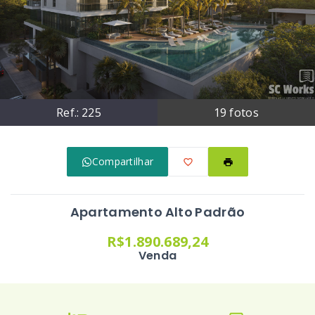
Ref.:
225
19
fotos
Compartilhar
Apartamento Alto Padrão
R$1.890.689,24
Venda