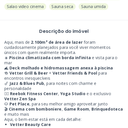
Salao video cinema
Sauna seca
Sauna umida
Descrição do imóvel
Aqui, mais de
2.100m² de área de lazer
foram
cuidadosamente planejados para você viver momentos
únicos com quem realmente importa.
☀️
Piscina climatizada com borda infinita
e vista para o
mar
🌊
Deck molhado e hidromassagem anexa à piscina
🍻
Vetter Grill & Beer
+
Vetter Friends & Pool
para
encontros inesquecíveis
🎷
Jazz & Blues Pub
, para noites com charme e
personalidade
🏋️‍♂️
Reebok Fitness Center
,
Yoga Studio
e o exclusivo
Vetter Zen Spa
🐶
Pet Place
, para seu melhor amigo aproveitar junto
🎬
Cinema com bomboniere
,
Game Room
,
Brinquedoteca
e muito mais
Aqui, o bem-estar está em cada detalhe:
Vetter Beauty Care