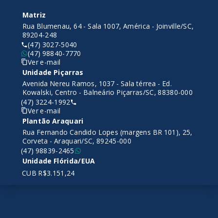
Matriz
Rua Blumenau, 64 - Sala 1007, América - Joinville/SC,
89204-248
(47) 3027-5040
(47) 98840-7770
Ver e-mail
Unidade Piçarras
Avenida Nereu Ramos, 1037 - Sala térrea - Ed.
Kowalski, Centro - Balneário Piçarras/SC, 88380-000
(47) 3224-1992
Ver e-mail
Plantão Araquari
Rua Fernando Candido Lopes (margens BR 101), 25,
Corveta - Araquari/SC, 89245-000
(47) 98839-2465
Unidade Flórida/EUA
CUB R$3.151,24