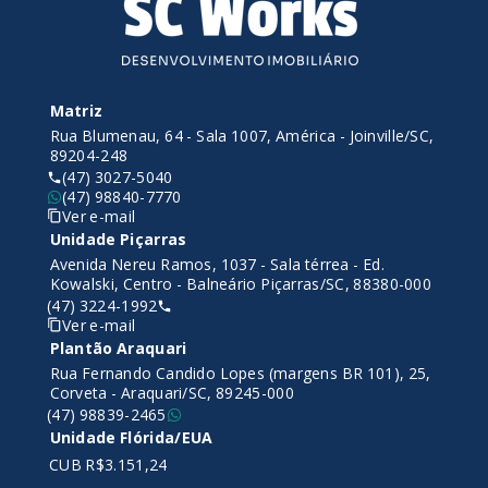
Matriz
Rua Blumenau, 64 - Sala 1007, América - Joinville/SC,
89204-248
(47) 3027-5040
(47) 98840-7770
Ver e-mail
Unidade Piçarras
Avenida Nereu Ramos, 1037 - Sala térrea - Ed.
Kowalski, Centro - Balneário Piçarras/SC, 88380-000
(47) 3224-1992
Ver e-mail
Plantão Araquari
Rua Fernando Candido Lopes (margens BR 101), 25,
Corveta - Araquari/SC, 89245-000
(47) 98839-2465
Unidade Flórida/EUA
CUB R$3.151,24