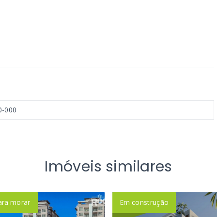
0-000
Imóveis similares
ara morar
Em construção