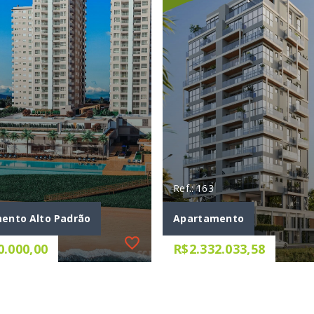
Ref.: 163
ento Alto Padrão
Apartamento
0.000,00
R$2.332.033,58
Ref.: 163
ento Alto Padrão
Apartamento