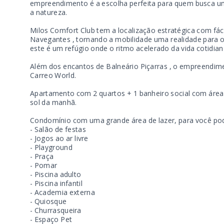
empreendimento é a escolha perfeita para quem busca um 
a natureza.
Milos Comfort Club tem a localização estratégica com fácil
Navegantes , tornando a mobilidade uma realidade para
este é um refúgio onde o ritmo acelerado da vida cotidian
Além dos encantos de Balneário Piçarras , o empreendime
Carreo World.
Apartamento com 2 quartos + 1 banheiro social com área p
sol da manhã.
Condomínio com uma grande área de lazer, para você pod
- Salão de festas
- Jogos ao ar livre
- Playground
- Praça
- Pomar
- Piscina adulto
- Piscina infantil
- Academia externa
- Quiosque
- Churrasqueira
- Espaço Pet