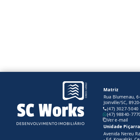
R$1.30
R$580.000,00
2 Dor
2 Dormitórios
75,90
1 Vaga
59 m²
Itaco
Piçar
Itacolomi - Balneário
Piçarras/SC
Matriz
Rua Blumenau, 64
Joinville/SC, 892
(47) 3027-5040
(47) 98840-777
Ver e-mail
Unidade Piçarr
Avenida Nereu Ra
- Ed. Kowalski, C