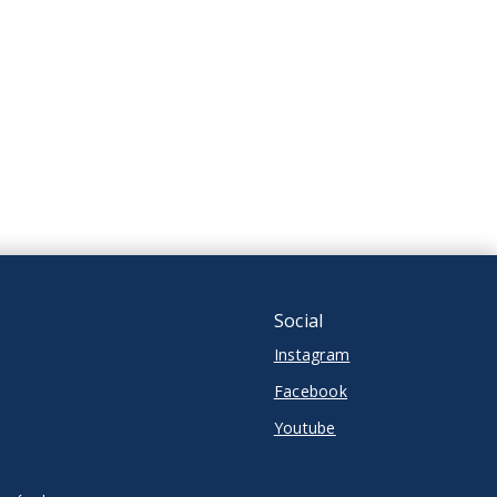
R$1.899.000,00
3 Dormitórios, sendo 3
suítes
2 Vagas
106 m²
Itacolomi - Balneário
Piçarras/SC
Social
Instagram
Facebook
Youtube