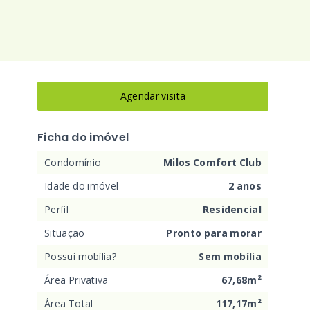
Agendar visita
Ficha do imóvel
Condomínio
Milos Comfort Club
Idade do imóvel
2 anos
Perfil
Residencial
Situação
Pronto para morar
Possui mobília?
Sem mobília
Área Privativa
67,68m²
Área Total
117,17m²