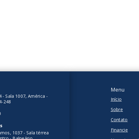
0.000,00
R$2.332.033,58
mitórios
3 Dormitórios, sendo 3
suítes
 m²
2 Vagas
130,72 m²
lomi - Balneário
ras/SC
Itacolomi - Balneário
Piçarras/SC
Menu
 - Sala 1007, América -
Início
04-248
Sobre
0
Contato
as
Financie
mos, 1037 - Sala térrea
entro - Balneário