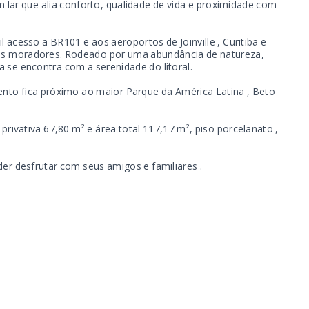
lar que alia conforto, qualidade de vida e proximidade com
 acesso a BR101 e aos aeroportos de Joinville , Curitiba e
 os moradores. Rodeado por uma abundância de natureza,
a se encontra com a serenidade do litoral.
nto fica próximo ao maior Parque da América Latina , Beto
rivativa 67,80 m² e área total 117,17 m², piso porcelanato ,
er desfrutar com seus amigos e familiares .