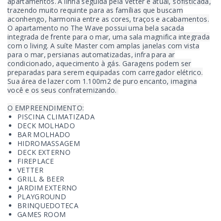
apartamentos. A linha seguida pela Vetter é atual, sofisticada,
trazendo muito requinte para as famílias que buscam
aconhengo, harmonia entre as cores, traços e acabamentos.
O apartamento no The Wave possui uma bela sacada
integrada de frente para o mar, uma sala magnifica integrada
com o living. A suíte Master com amplas janelas com vista
para o mar, persianas automatizadas, infra para ar
condicionado, aquecimento à gás. Garagens podem ser
preparadas para serem equipadas com carregador elétrico.
Sua área de lazer com 1.100m2 de puro encanto, imagina
você e os seus confraternizando.
O EMPREENDIMENTO:
PISCINA CLIMATIZADA
DECK MOLHADO
BAR MOLHADO
HIDROMASSAGEM
DECK EXTERNO
FIREPLACE
VETTER
GRILL & BEER
JARDIM EXTERNO
PLAYGROUND
BRINQUEDOTECA
GAMES ROOM