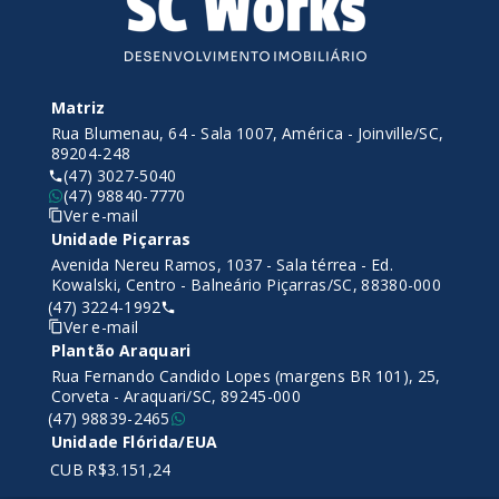
Matriz
Rua Blumenau, 64 - Sala 1007, América - Joinville/SC,
89204-248
(47) 3027-5040
(47) 98840-7770
Ver e-mail
Unidade Piçarras
Avenida Nereu Ramos, 1037 - Sala térrea - Ed.
Kowalski, Centro - Balneário Piçarras/SC, 88380-000
(47) 3224-1992
Ver e-mail
Plantão Araquari
Rua Fernando Candido Lopes (margens BR 101), 25,
Corveta - Araquari/SC, 89245-000
(47) 98839-2465
Unidade Flórida/EUA
CUB R$3.151,24