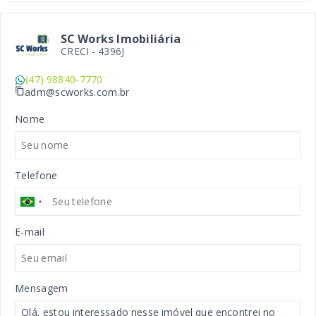
SC Works Imobiliária
CRECI -
4396J
(47) 98840-7770
adm@scworks.com.br
Nome
Telefone
E-mail
Mensagem