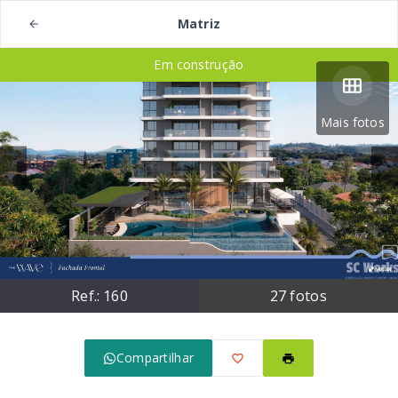
Matriz
Em construção
Mais fotos
Ref.:
160
27
fotos
Compartilhar